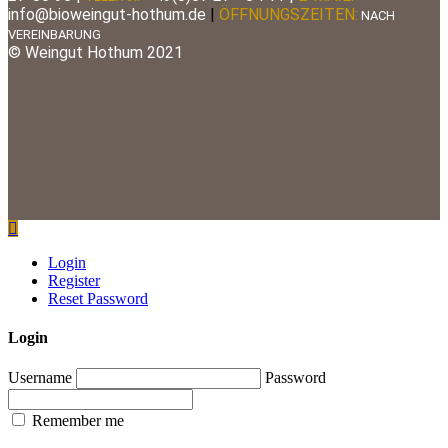
info@bioweingut-hothum.de
|
ÖFFNUNGSZEITEN:
NACH
VEREINBARUNG
© Weingut Hothum 2021
Login
Register
Reset Password
Login
Username
Password
Remember me