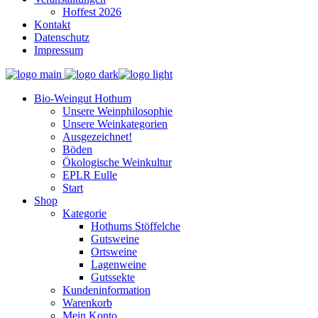
Hoffest 2026
Kontakt
Datenschutz
Impressum
Bio-Weingut Hothum
Unsere Weinphilosophie
Unsere Weinkategorien
Ausgezeichnet!
Böden
Ökologische Weinkultur
EPLR Eulle
Start
Shop
Kategorie
Hothums Stöffelche
Gutsweine
Ortsweine
Lagenweine
Gutssekte
Kundeninformation
Warenkorb
Mein Konto