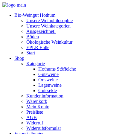
Bio-Weingut Hothum
Unsere Weinphilosophie
Unsere Weinkategorien
Ausgezeichnet!
Böden
Ökologische Weinkultur
EPLR Eulle
Start
Shop
Kategorie
Hothums Stöffelche
Gutsweine
Ortsweine
Lagenweine
Gutssekte
Kundeninformation
Warenkorb
Mein Konto
Preisliste
AGB
Widerruf
Widerrufsformular
Veranstaltungen