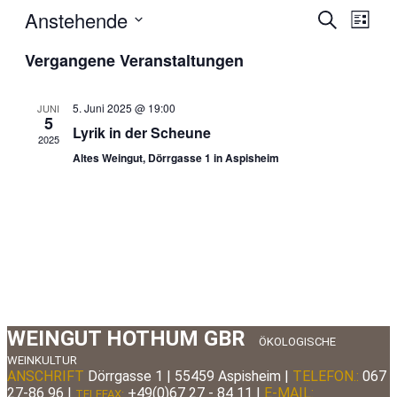
Anstehende
Veranstal
Veran
Suche
Liste
Ansic
Such-
Datum
Navig
Vergangene Veranstaltungen
wählen.
und
Ansichte
5. Juni 2025 @ 19:00
JUNI
5
Lyrik in der Scheune
2025
Altes Weingut, Dörrgasse 1 in Aspisheim
WEINGUT HOTHUM GBR
ÖKOLOGISCHE
WEINKULTUR
ANSCHRIFT
Dörrgasse 1 | 55459 Aspisheim |
TELEFON.:
067
27-86 96
|
+49(0)67 27 - 84 11 |
E-MAIL:
TELEFAX: