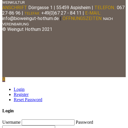
WEINKULTUR
ANSCHRIFT
Dörrgasse 1 | 55459 Aspisheim |
TELEFON.:
067
27-86 96
|
+49(0)67 27 - 84 11 |
E-MAIL:
TELEFAX:
info@bioweingut-hothum.de
|
ÖFFNUNGSZEITEN:
NACH
VEREINBARUNG
© Weingut Hothum 2021
Login
Register
Reset Password
Login
Username
Password