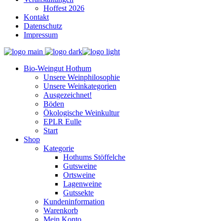
Hoffest 2026
Kontakt
Datenschutz
Impressum
Bio-Weingut Hothum
Unsere Weinphilosophie
Unsere Weinkategorien
Ausgezeichnet!
Böden
Ökologische Weinkultur
EPLR Eulle
Start
Shop
Kategorie
Hothums Stöffelche
Gutsweine
Ortsweine
Lagenweine
Gutssekte
Kundeninformation
Warenkorb
Mein Konto