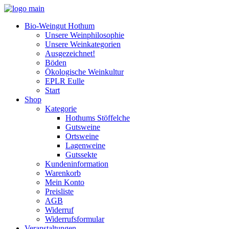
Bio-Weingut Hothum
Unsere Weinphilosophie
Unsere Weinkategorien
Ausgezeichnet!
Böden
Ökologische Weinkultur
EPLR Eulle
Start
Shop
Kategorie
Hothums Stöffelche
Gutsweine
Ortsweine
Lagenweine
Gutssekte
Kundeninformation
Warenkorb
Mein Konto
Preisliste
AGB
Widerruf
Widerrufsformular
Veranstaltungen