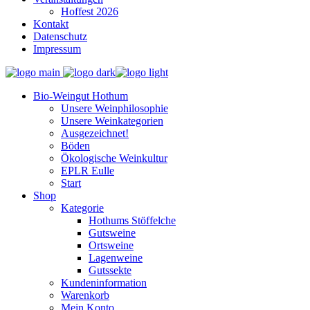
Hoffest 2026
Kontakt
Datenschutz
Impressum
Bio-Weingut Hothum
Unsere Weinphilosophie
Unsere Weinkategorien
Ausgezeichnet!
Böden
Ökologische Weinkultur
EPLR Eulle
Start
Shop
Kategorie
Hothums Stöffelche
Gutsweine
Ortsweine
Lagenweine
Gutssekte
Kundeninformation
Warenkorb
Mein Konto