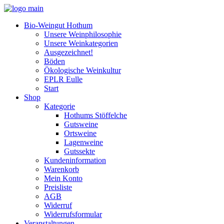
Bio-Weingut Hothum
Unsere Weinphilosophie
Unsere Weinkategorien
Ausgezeichnet!
Böden
Ökologische Weinkultur
EPLR Eulle
Start
Shop
Kategorie
Hothums Stöffelche
Gutsweine
Ortsweine
Lagenweine
Gutssekte
Kundeninformation
Warenkorb
Mein Konto
Preisliste
AGB
Widerruf
Widerrufsformular
Veranstaltungen