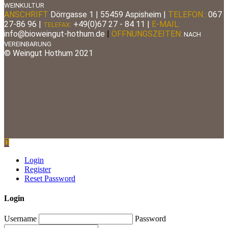
WEINKULTUR
ANSCHRIFT
Dörrgasse 1 | 55459 Aspisheim |
TELEFON.:
067
27-86 96
|
+49(0)67 27 - 84 11 |
E-MAIL:
TELEFAX:
info@bioweingut-hothum.de
|
ÖFFNUNGSZEITEN:
NACH
VEREINBARUNG
© Weingut Hothum 2021
Login
Register
Reset Password
Login
Username
Password