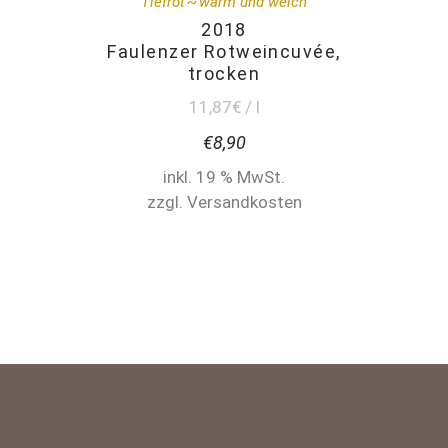
Tiefrot
warm und weich
2018
Faulenzer Rotweincuvée,
trocken
11,87€ / l
€
8,90
inkl. 19 % MwSt.
zzgl. Versandkosten