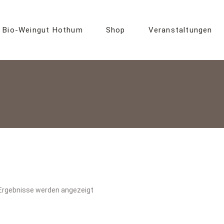
Bio-Weingut Hothum
Shop
Veranstaltungen
Unsere Weinphilosophie
Kategorie
Hoffest 2026
Unsere Weinkategorien
Kundeninformation
Ausgezeichnet!
Warenkorb
Böden
Mein Konto
Ökologische Weinkultur
Preisliste
EPLR Eulle
AGB
 Ergebnisse werden angezeigt
Start
Widerruf
Widerrufsformular