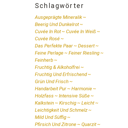
Schlagwörter
Ausgeprägte Mineralik
Beerig Und Dunkelrot
Cuvée In Rot
Cuvée In Weiß
Cuvée Rosé
Das Perfekte Paar
Dessert
Feine Perlage
Feiner Riesling
Feinherb
Fruchtig & Alkoholfrei
Fruchtig Und Erfrischend
Grün Und Frisch
Handarbeit Pur
Harmonie
Holzfass
Intensive Süße
Kalkstein
Kirschig
Leicht
Leichtigkeit Und Schmelz
Mild Und Süffig
Pfirsich Und Zitrone
Quarzit