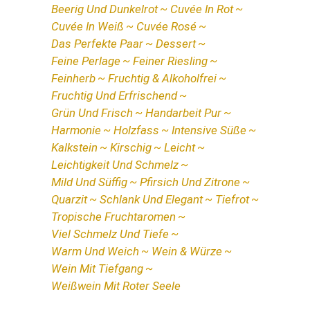
Beerig Und Dunkelrot
Cuvée In Rot
Cuvée In Weiß
Cuvée Rosé
Das Perfekte Paar
Dessert
Feine Perlage
Feiner Riesling
Feinherb
Fruchtig & Alkoholfrei
Fruchtig Und Erfrischend
Grün Und Frisch
Handarbeit Pur
Harmonie
Holzfass
Intensive Süße
Kalkstein
Kirschig
Leicht
Leichtigkeit Und Schmelz
Mild Und Süffig
Pfirsich Und Zitrone
Quarzit
Schlank Und Elegant
Tiefrot
Tropische Fruchtaromen
Viel Schmelz Und Tiefe
Warm Und Weich
Wein & Würze
Wein Mit Tiefgang
Weißwein Mit Roter Seele