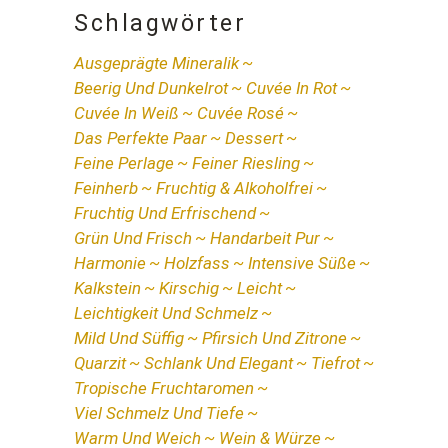
Schlagwörter
Ausgeprägte Mineralik
Beerig Und Dunkelrot
Cuvée In Rot
Cuvée In Weiß
Cuvée Rosé
Das Perfekte Paar
Dessert
Feine Perlage
Feiner Riesling
Feinherb
Fruchtig & Alkoholfrei
Fruchtig Und Erfrischend
Grün Und Frisch
Handarbeit Pur
Harmonie
Holzfass
Intensive Süße
Kalkstein
Kirschig
Leicht
Leichtigkeit Und Schmelz
Mild Und Süffig
Pfirsich Und Zitrone
Quarzit
Schlank Und Elegant
Tiefrot
Tropische Fruchtaromen
Viel Schmelz Und Tiefe
Warm Und Weich
Wein & Würze